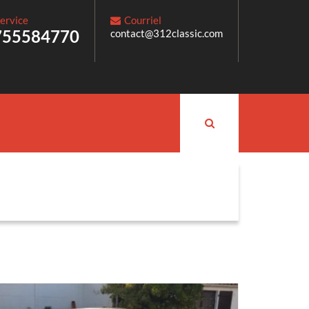
ervice
Courriel
755584770
contact@312classic.com