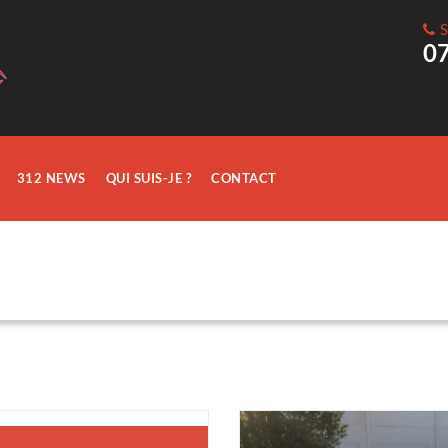
S
0
312 NEWS
QUI SUIS-JE ?
CONTACT