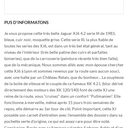
PUS D'INFORMATONS
Je vous propose cette très belle Jaguar XJ6 4.2 serie III de 1983,
bleue, cuir noir, moquette grise. Cette serie III, la plus fiable de
toutes les series des XJ6, est dans un très bel état général, tant au
niveau de l'intérieur (très belle patine des cuirs et parfaites
boiseries), que de la carrosserie (peinture récente très bien faite),
que de la mécanique. Nous sommes allés avec mon épouse chercher
cette XJ6 à Lyon et sommes revenus par la route sans aucun souci,
avec une halte par un Château Relais, que du bonheur... La souplesse
de la boite de vitesse et le couple de ce fameux XK 4.2 L (bloc dérivé
directement des moteurs des XK 120/140) font de cette XJ une
reine de la route, vous "cruisez" dans un confort "Pullmanien". Elle
fonctionne à merveille, même après 15 jours trois semaines de
repos, elle démarre au 1er tour de clé; Point important, cette XJ
possède son carnet d'entretien avec l'ensemble des dossiers dans sa
pochette verte d'origine, ce qui est assez rare pour être noté.
Conclusion: Racée avec sa fameuse calandre 4 phares, fiable et d'un