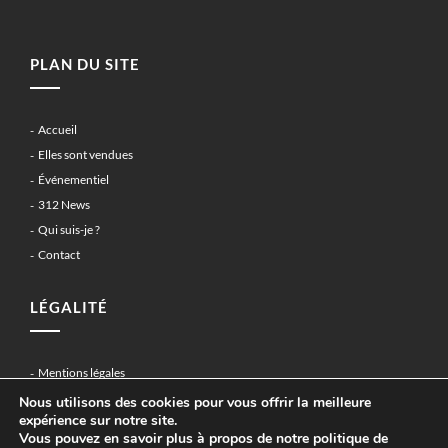
PLAN DU SITE
Accueil
Elles sont vendues
Événementiel
312 News
Qui suis-je ?
Contact
LÉGALITÉ
Mentions légales
Politique de confidentialité
Nous utilisons des cookies pour vous offrir la meilleure
expérience sur notre site.
Vous pouvez en savoir plus à propos de notre politique de