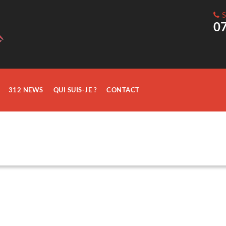
S
0
312 NEWS
QUI SUIS-JE ?
CONTACT