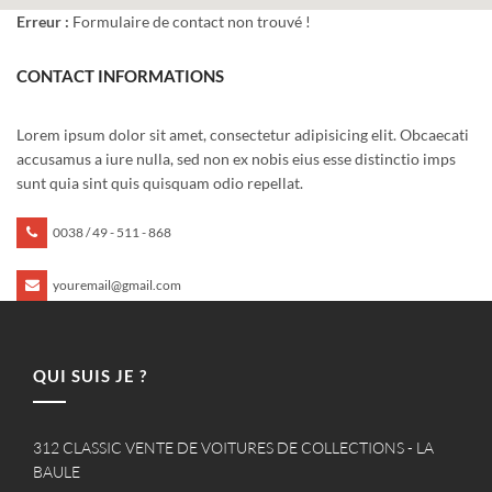
Erreur :
Formulaire de contact non trouvé !
CONTACT INFORMATIONS
Lorem ipsum dolor sit amet, consectetur adipisicing elit. Obcaecati
accusamus a iure nulla, sed non ex nobis eius esse distinctio imps
sunt quia sint quis quisquam odio repellat.
0038 / 49 - 511 - 868
youremail@gmail.com
QUI SUIS JE ?
312 CLASSIC VENTE DE VOITURES DE COLLECTIONS - LA
BAULE