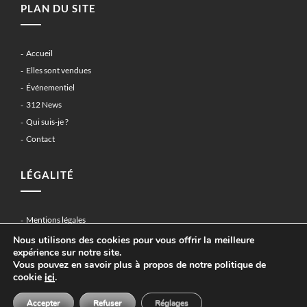
PLAN DU SITE
Accueil
Elles sont vendues
Événementiel
312 News
Qui suis-je ?
Contact
LÉGALITÉ
Mentions légales
Politique de confidentialité
Nous utilisons des cookies pour vous offrir la meilleure
expérience sur notre site.
Vous pouvez en savoir plus à propos de notre politique de
cookie
ici
.
Copyright 2018 - 312classic.com - La Baule
Accepter
Refuser
Réglages