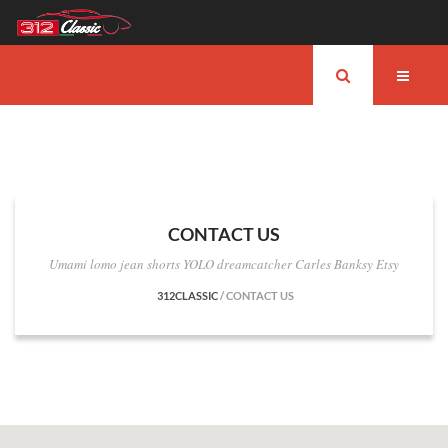
CONTACT US
Umami lomo jean shorts YOLO dreamcatcher Carles Banksy Etsy
312CLASSIC
/
CONTACT US